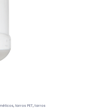
méticos
,
tarros PET
,
tarros