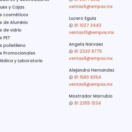
ventas5@empax.mx
es y Cajas
s cosméticos
Lucero Eguia
s de Aluminio
81 1027 3443
s de vidrio
ventas10@empax.mx
s PET
Angela Narvaez
 polietileno
81 2320 9775
s Promocionales
ventas8@empax.mx
Médica y Laboratorio
Alejandra Hernandez
81 1583 8354
ventas6@empax.mx
Mostrador Marrubio
81 2355 1534