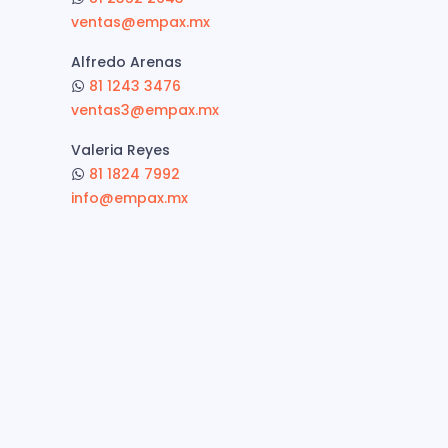
ventas@empax.mx
Alfredo Arenas
81 1243 3476
ventas3@empax.mx
Valeria Reyes
81 1824 7992
info@empax.mx