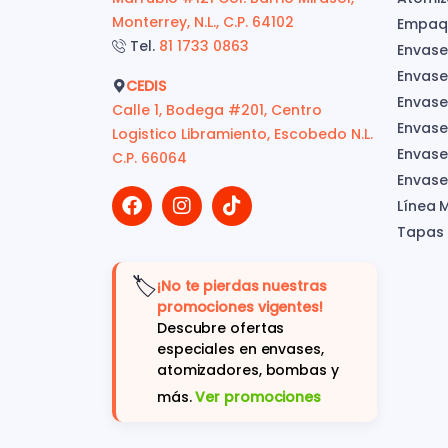
Monterrey, N.L., C.P. 64102
Empaqu
Tel.
81 1733 0863
Envase
Envase
CEDIS
Envase
Calle 1, Bodega #201, Centro
Envase
Logistico Libramiento, Escobedo N.L.
Envases
C.P. 66064
Envase
Línea 
Tapas
🏷️
¡No te pierdas nuestras
promociones vigentes!
Descubre ofertas
especiales en envases,
atomizadores, bombas y
más.
Ver promociones