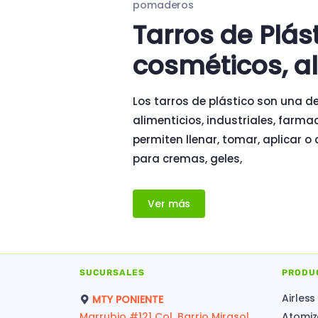
pomaderos
Tarros de Plás
cosméticos, al
Los tarros de plástico son una d
alimenticios, industriales, farm
permiten llenar, tomar, aplicar o
para cremas, geles,
Ver más
SUCURSALES
PRODU
Airless
MTY PONIENTE
Marrubio #121 Col. Barrio Mirasol,
Atomiz