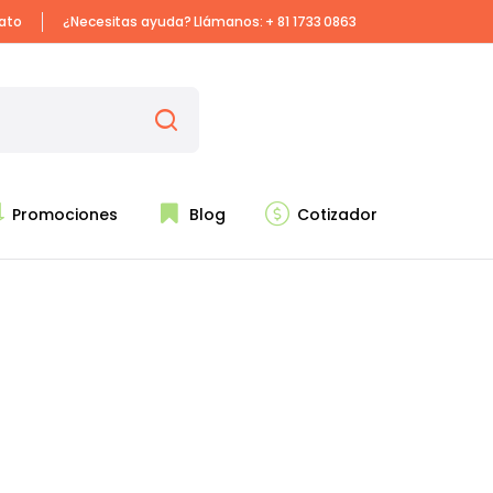
iato
¿Necesitas ayuda? Llámanos:
+ 81 1733 0863
Promociones
Blog
Cotizador