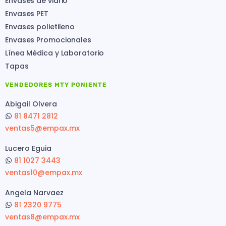
Envases de vidrio
Envases PET
Envases polietileno
Envases Promocionales
Línea Médica y Laboratorio
Tapas
VENDEDORES MTY PONIENTE
Abigail Olvera
81 8471 2812
ventas5@empax.mx
Lucero Eguia
81 1027 3443
ventas10@empax.mx
Angela Narvaez
81 2320 9775
ventas8@empax.mx