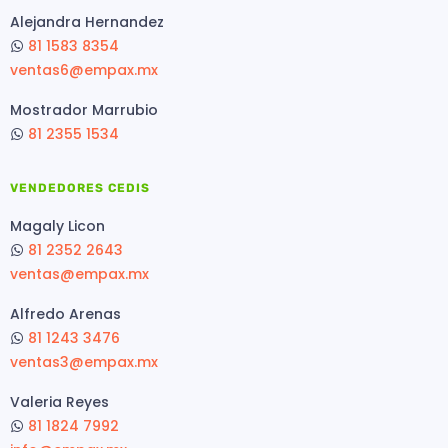
Alejandra Hernandez
81 1583 8354
ventas6@empax.mx
Mostrador Marrubio
81 2355 1534
VENDEDORES CEDIS
Magaly Licon
81 2352 2643
ventas@empax.mx
Alfredo Arenas
81 1243 3476
ventas3@empax.mx
Valeria Reyes
81 1824 7992