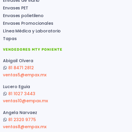
Envases de vidrio
Envases PET
Envases polietileno
Envases Promocionales
Línea Médica y Laboratorio
Tapas
VENDEDORES MTY PONIENTE
Abigail Olvera
81 8471 2812
ventas5@empax.mx
Lucero Eguia
81 1027 3443
ventas10@empax.mx
Angela Narvaez
81 2320 9775
ventas8@empax.mx