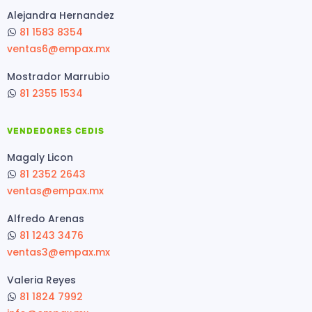
Alejandra Hernandez
81 1583 8354
ventas6@empax.mx
Mostrador Marrubio
81 2355 1534
VENDEDORES CEDIS
Magaly Licon
81 2352 2643
ventas@empax.mx
Alfredo Arenas
81 1243 3476
ventas3@empax.mx
Valeria Reyes
81 1824 7992