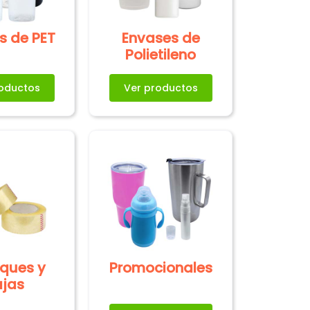
s de PET
Envases de
Polietileno
oductos
Ver productos
ques y
Promocionales
jas