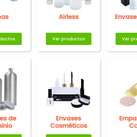
pas
Airless
Envase
oductos
Ver productos
Ver pr
es de
Envases
Empa
inio
Cosméticos
Ca