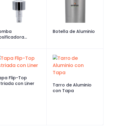
omba
Botella de Aluminio
osificadora
luminio
apa Flip-Top
striada con Liner
Tarro de Aluminio
con Tapa