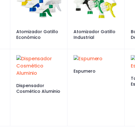
Atomizador Gatillo
Atomizador Gatillo
B
Económico
Industrial
D
A
Espumero
T
E
Dispensador
Cosmético Aluminio