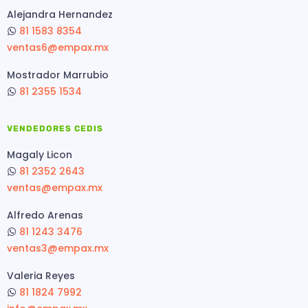
Alejandra Hernandez
81 1583 8354
ventas6@empax.mx
Mostrador Marrubio
81 2355 1534
VENDEDORES CEDIS
Magaly Licon
81 2352 2643
ventas@empax.mx
Alfredo Arenas
81 1243 3476
ventas3@empax.mx
Valeria Reyes
81 1824 7992