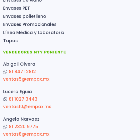
Envases de vidrio
Envases PET
Envases polietileno
Envases Promocionales
Línea Médica y Laboratorio
Tapas
VENDEDORES MTY PONIENTE
Abigail Olvera
81 8471 2812
ventas5@empax.mx
Lucero Eguia
81 1027 3443
ventas10@empax.mx
Angela Narvaez
81 2320 9775
ventas8@empax.mx