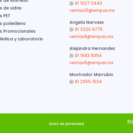
s de Aluminio
81 1027 3443
s de vidrio
ventas10@empax.mx
s PET
Angela Narvaez
 polietileno
81 2320 9775
s Promocionales
ventas8@empax.mx
Médica y Laboratorio
Alejandra Hernandez
81 1583 8354
ventas6@empax.mx
Mostrador Marrubio
81 2355 1534
Pr
Aviso de privacidad