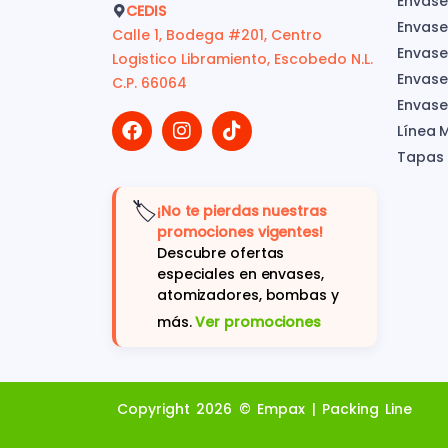
Envase
CEDIS
Envase
Calle 1, Bodega #201, Centro
Envase
Logistico Libramiento, Escobedo N.L.
Envases
C.P. 66064
Envase
Línea 
Tapas
🏷️
¡No te pierdas nuestras
promociones vigentes!
Descubre ofertas
especiales en envases,
atomizadores, bombas y
más.
Ver promociones
Copyright 2026 © Empax | Packing Line