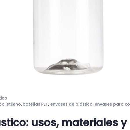
tico
polietileno
,
botellas PET
,
envases de plástico
,
envases para c
ástico: usos, materiales y