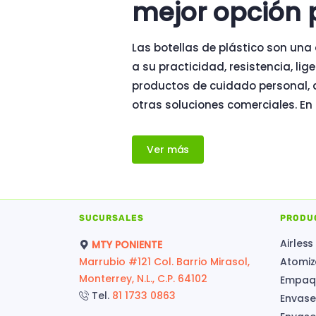
mejor opción 
Las botellas de plástico son una
a su practicidad, resistencia, li
productos de cuidado personal, a
otras soluciones comerciales. 
Ver más
SUCURSALES
PRODU
Airless
MTY PONIENTE
Marrubio #121 Col. Barrio Mirasol,
Atomiz
Monterrey, N.L., C.P. 64102
Empaqu
Tel.
81 1733 0863
Envase