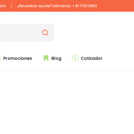
iato
¿Necesitas ayuda? Llámanos:
+ 81 1733 0863
Promociones
Blog
Cotizador