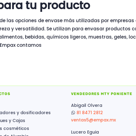
para tu producto
 de las opciones de envase más utilizadas por empresas 
gereza y versatilidad. Se utilizan para envasar productos c
limentos, bebidas, químicos ligeros, muestras, geles, l
En Empax contamos
CTOS
VENDEDORES MTY PONIENTE
Abigail Olvera
adores y dosificadores
81 8471 2812
ventas5@empax.mx
es y Cajas
s cosméticos
Lucero Eguia