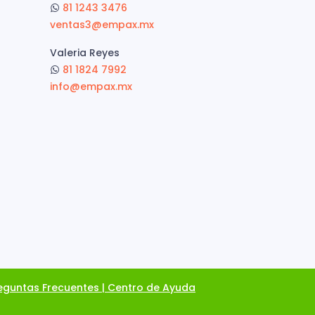
81 1243 3476
ventas3@empax.mx
Valeria Reyes
81 1824 7992
info@empax.mx
eguntas Frecuentes | Centro de Ayuda