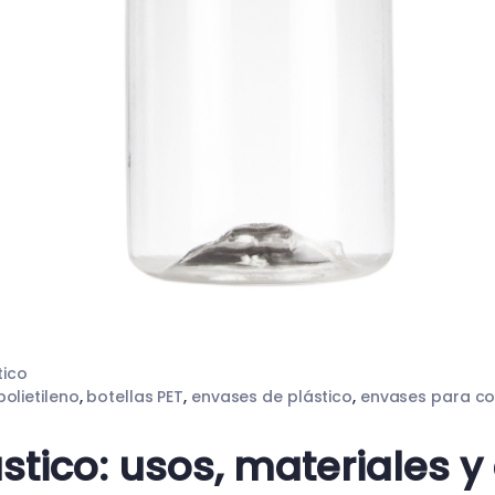
tico
polietileno
,
botellas PET
,
envases de plástico
,
envases para c
ástico: usos, materiales y