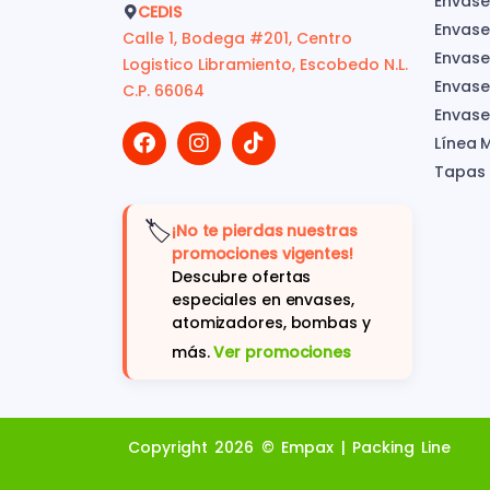
Envase
CEDIS
Envase
Calle 1, Bodega #201, Centro
Envase
Logistico Libramiento, Escobedo N.L.
Envases
C.P. 66064
Envase
Línea 
Tapas
🏷️
¡No te pierdas nuestras
promociones vigentes!
Descubre ofertas
especiales en envases,
atomizadores, bombas y
más.
Ver promociones
Copyright 2026 © Empax | Packing Line