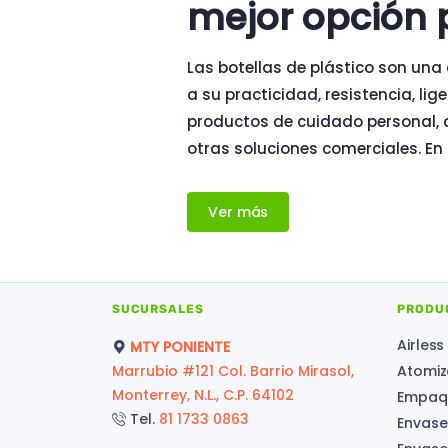
mejor opción 
Las botellas de plástico son una
a su practicidad, resistencia, li
productos de cuidado personal, a
otras soluciones comerciales. 
Ver más
SUCURSALES
PRODU
Airless
MTY PONIENTE
Marrubio #121 Col. Barrio Mirasol,
Atomiz
Monterrey, N.L., C.P. 64102
Empaqu
Tel.
81 1733 0863
Envase