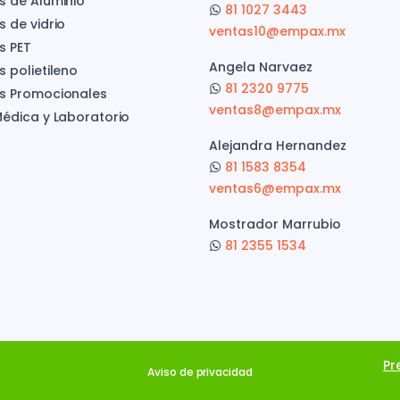
s de Aluminio
81 1027 3443
s de vidrio
ventas10@empax.mx
s PET
Angela Narvaez
 polietileno
81 2320 9775
s Promocionales
ventas8@empax.mx
Médica y Laboratorio
Alejandra Hernandez
81 1583 8354
ventas6@empax.mx
Mostrador Marrubio
81 2355 1534
Pr
Aviso de privacidad