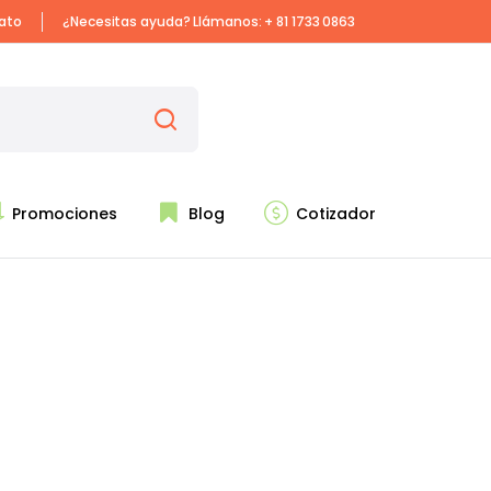
iato
¿Necesitas ayuda? Llámanos:
+ 81 1733 0863
Promociones
Blog
Cotizador