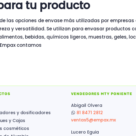
para tu producto
 de las opciones de envase más utilizadas por empresas 
gereza y versatilidad. Se utilizan para envasar productos c
limentos, bebidas, químicos ligeros, muestras, geles, l
En Empax contamos
CTOS
VENDEDORES MTY PONIENTE
Abigail Olvera
adores y dosificadores
81 8471 2812
ventas5@empax.mx
es y Cajas
s cosméticos
Lucero Eguia