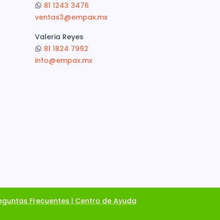
81 1243 3476
ventas3@empax.mx
Valeria Reyes
81 1824 7992
info@empax.mx
eguntas Frecuentes | Centro de Ayuda