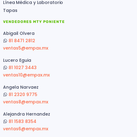
Línea Médica y Laboratorio
Tapas
VENDEDORES MTY PONIENTE
Abigail Olvera
81 8471 2812
ventas5@empax.mx
Lucero Eguia
81 1027 3443
ventas10@empax.mx
Angela Narvaez
81 2320 9775
ventas8@empax.mx
Alejandra Hernandez
81 1583 8354
ventas6@empax.mx