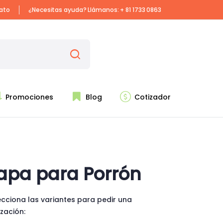
iato
¿Necesitas ayuda? Llámanos:
+ 81 1733 0863
Promociones
Blog
Cotizador
apa para Porrón
ecciona las variantes para pedir una
ización: