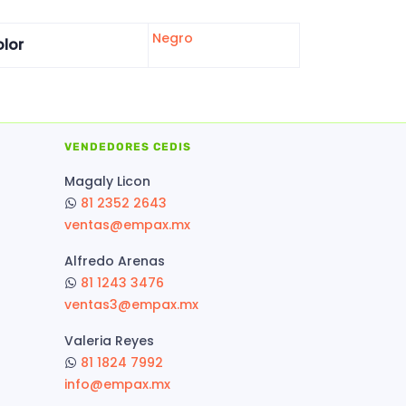
Negro
lor
VENDEDORES CEDIS
Magaly Licon
81 2352 2643
ventas@empax.mx
Alfredo Arenas
81 1243 3476
ventas3@empax.mx
Valeria Reyes
81 1824 7992
info@empax.mx