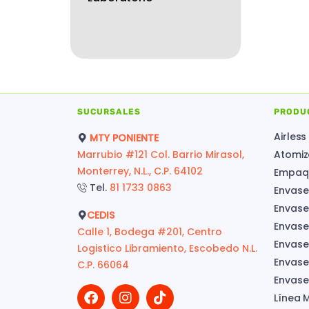
SUCURSALES
PRODU
Airless
MTY PONIENTE
Marrubio #121 Col. Barrio Mirasol,
Atomiz
Monterrey, N.L., C.P. 64102
Empaqu
Tel.
81 1733 0863
Envase
Envase
CEDIS
Envase
Calle 1, Bodega #201, Centro
Envase
Logistico Libramiento, Escobedo N.L.
Envases
C.P. 66064
Envase
Línea 