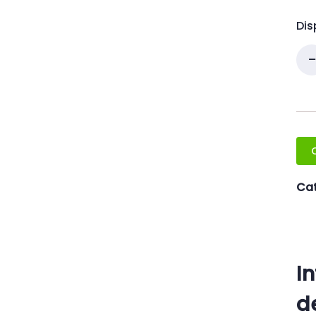
Dis
Cat
I
d