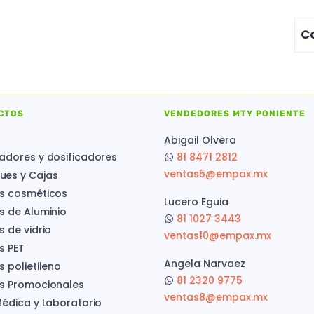
Co
CTOS
VENDEDORES MTY PONIENTE
Abigail Olvera
adores y dosificadores
81 8471 2812
ventas5@empax.mx
es y Cajas
s cosméticos
Lucero Eguia
s de Aluminio
81 1027 3443
s de vidrio
ventas10@empax.mx
s PET
Angela Narvaez
 polietileno
81 2320 9775
s Promocionales
ventas8@empax.mx
Médica y Laboratorio