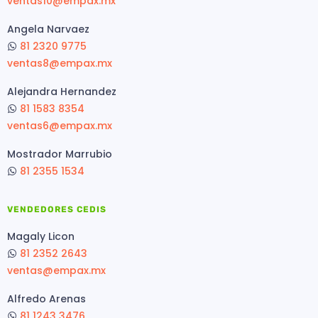
ventas10@empax.mx
Angela Narvaez
81 2320 9775
ventas8@empax.mx
Alejandra Hernandez
81 1583 8354
ventas6@empax.mx
Mostrador Marrubio
81 2355 1534
VENDEDORES CEDIS
Magaly Licon
81 2352 2643
ventas@empax.mx
Alfredo Arenas
81 1243 3476