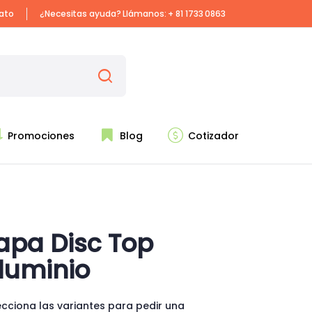
iato
¿Necesitas ayuda? Llámanos:
+ 81 1733 0863
Promociones
Blog
Cotizador
apa Disc Top
luminio
ecciona las variantes para pedir una