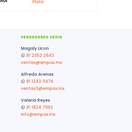
lor
Plata
VENDEDORES CEDIS
Magaly Licon
81 2352 2643
ventas@empax.mx
Alfredo Arenas
81 1243 3476
ventas3@empax.mx
Valeria Reyes
81 1824 7992
info@empax.mx