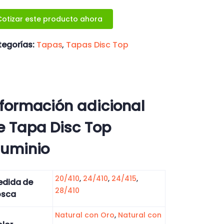
Cotizar este producto ahora
egorías:
Tapas
,
Tapas Disc Top
nformación adicional
e Tapa Disc Top
luminio
20/410
,
24/410
,
24/415
,
edida de
28/410
osca
Natural con Oro
,
Natural con