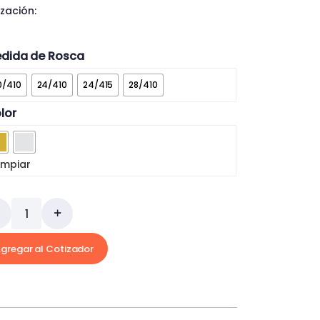
ización:
dida de Rosca
0/410
24/410
24/415
28/410
lor
impiar
gregar al Cotizador