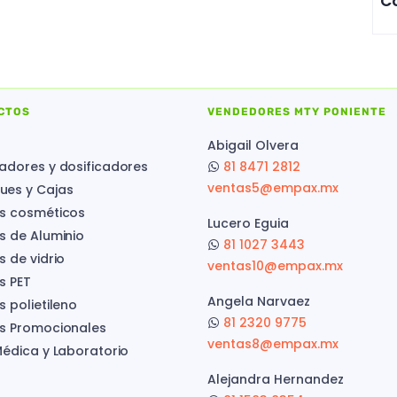
Co
CTOS
VENDEDORES MTY PONIENTE
Abigail Olvera
adores y dosificadores
81 8471 2812
ventas5@empax.mx
es y Cajas
s cosméticos
Lucero Eguia
s de Aluminio
81 1027 3443
s de vidrio
ventas10@empax.mx
s PET
Angela Narvaez
 polietileno
81 2320 9775
s Promocionales
ventas8@empax.mx
Médica y Laboratorio
Alejandra Hernandez