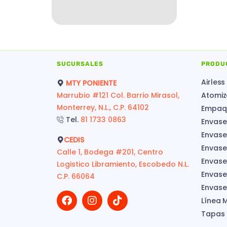
SUCURSALES
PRODU
Airless
MTY PONIENTE
Marrubio #121 Col. Barrio Mirasol,
Atomiz
Monterrey, N.L., C.P. 64102
Empaqu
Tel.
81 1733 0863
Envase
Envase
CEDIS
Envase
Calle 1, Bodega #201, Centro
Envase
Logistico Libramiento, Escobedo N.L.
Envases
C.P. 66064
Envase
Línea 
Tapas