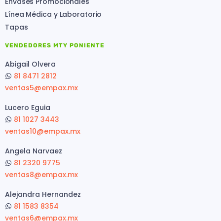
Envases Promocionales
Línea Médica y Laboratorio
Tapas
VENDEDORES MTY PONIENTE
Abigail Olvera
81 8471 2812
ventas5@empax.mx
Lucero Eguia
81 1027 3443
ventas10@empax.mx
Angela Narvaez
81 2320 9775
ventas8@empax.mx
Alejandra Hernandez
81 1583 8354
ventas6@empax.mx