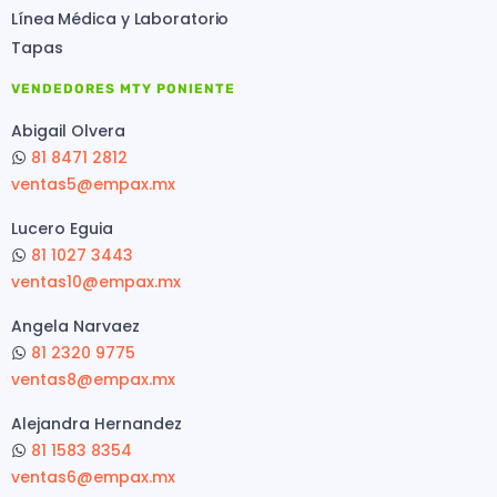
Línea Médica y Laboratorio
Tapas
VENDEDORES MTY PONIENTE
Abigail Olvera
81 8471 2812
ventas5@empax.mx
Lucero Eguia
81 1027 3443
ventas10@empax.mx
Angela Narvaez
81 2320 9775
ventas8@empax.mx
Alejandra Hernandez
81 1583 8354
ventas6@empax.mx