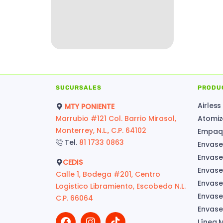
SUCURSALES
PRODU
Airless
MTY PONIENTE
Marrubio #121 Col. Barrio Mirasol,
Atomiz
Monterrey, N.L., C.P. 64102
Empaqu
Tel.
81 1733 0863
Envase
Envase
CEDIS
Envase
Calle 1, Bodega #201, Centro
Envase
Logistico Libramiento, Escobedo N.L.
Envases
C.P. 66064
Envase
Línea 