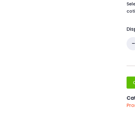
Sel
cot
Dis
Cat
Pr