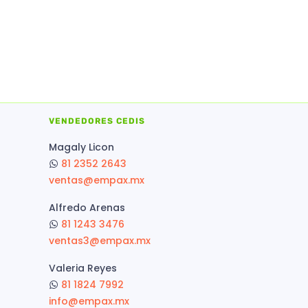
VENDEDORES CEDIS
Magaly Licon
81 2352 2643
ventas@empax.mx
Alfredo Arenas
81 1243 3476
ventas3@empax.mx
Valeria Reyes
81 1824 7992
info@empax.mx