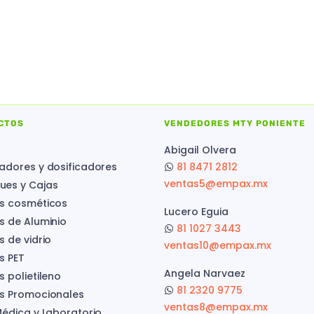
CTOS
VENDEDORES MTY PONIENTE
Abigail Olvera
adores y dosificadores
81 8471 2812
ventas5@empax.mx
es y Cajas
s cosméticos
Lucero Eguia
s de Aluminio
81 1027 3443
s de vidrio
ventas10@empax.mx
s PET
Angela Narvaez
 polietileno
81 2320 9775
s Promocionales
ventas8@empax.mx
Médica y Laboratorio