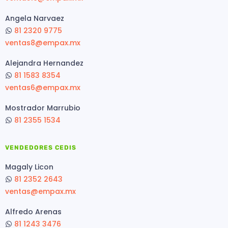
Angela Narvaez
81 2320 9775
ventas8@empax.mx
Alejandra Hernandez
81 1583 8354
ventas6@empax.mx
Mostrador Marrubio
81 2355 1534
VENDEDORES CEDIS
Magaly Licon
81 2352 2643
ventas@empax.mx
Alfredo Arenas
81 1243 3476