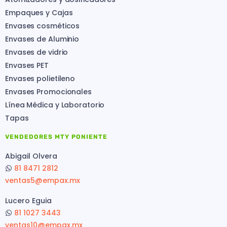
Empaques y Cajas
Envases cosméticos
Envases de Aluminio
Envases de vidrio
Envases PET
Envases polietileno
Envases Promocionales
Línea Médica y Laboratorio
Tapas
VENDEDORES MTY PONIENTE
Abigail Olvera
81 8471 2812
ventas5@empax.mx
Lucero Eguia
81 1027 3443
ventas10@empax.mx