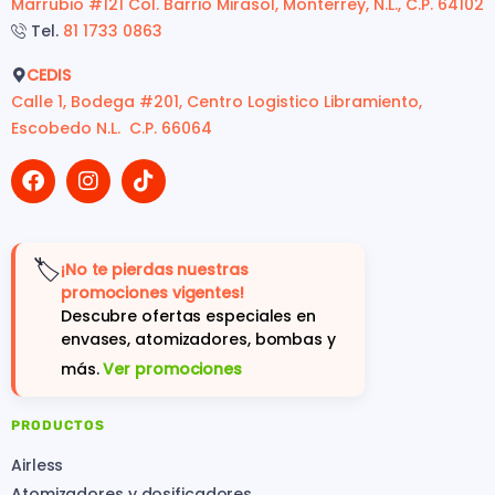
Marrubio #121 Col. Barrio Mirasol, Monterrey, N.L., C.P. 64102
Tel.
81 1733 0863
CEDIS
Calle 1, Bodega #201, Centro Logistico Libramiento,
Escobedo N.L. C.P. 66064
🏷️
¡No te pierdas nuestras
promociones vigentes!
Descubre ofertas especiales en
envases, atomizadores, bombas y
más.
Ver promociones
PRODUCTOS
Airless
Atomizadores y dosificadores