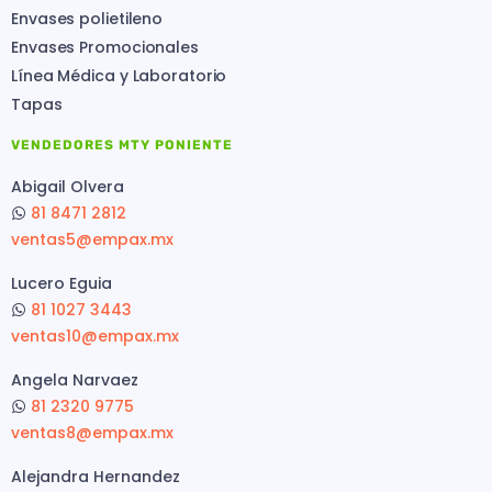
Envases polietileno
Envases Promocionales
Línea Médica y Laboratorio
Tapas
VENDEDORES MTY PONIENTE
Abigail Olvera
81 8471 2812
ventas5@empax.mx
Lucero Eguia
81 1027 3443
ventas10@empax.mx
Angela Narvaez
81 2320 9775
ventas8@empax.mx
Alejandra Hernandez