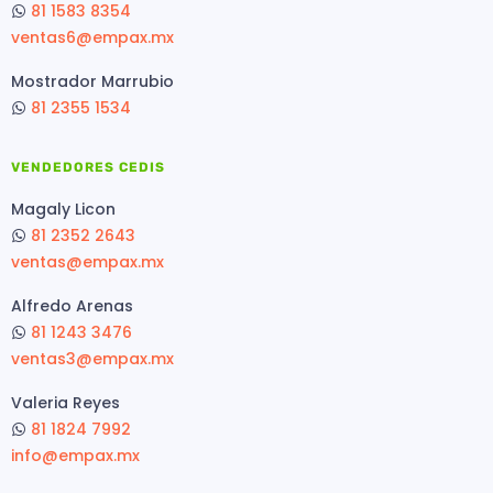
81 1583 8354
ventas6@empax.mx
Mostrador Marrubio
81 2355 1534
VENDEDORES CEDIS
Magaly Licon
81 2352 2643
ventas@empax.mx
Alfredo Arenas
81 1243 3476
ventas3@empax.mx
Valeria Reyes
81 1824 7992
info@empax.mx