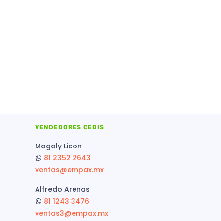
VENDEDORES CEDIS
Magaly Licon
81 2352 2643
ventas@empax.mx
Alfredo Arenas
81 1243 3476
ventas3@empax.mx