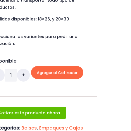
acenar o transportar todo tipo de
ductos.
idas disponibles: 18×26, y 20×30
ecciona las variantes para pedir una
ización:
ponible
Agregar al Cotizador
Cotizar este producto ahora
egorías:
Bolsas
,
Empaques y Cajas