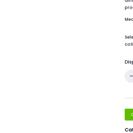
alm
pro
Med
Sel
cot
Dis
Cat