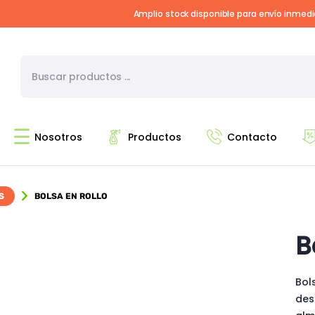
Amplio stock disponible para envío inmed
Nosotros
Productos
Contacto
S
BOLSA EN ROLLO
B
Bols
des