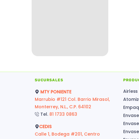
SUCURSALES
PRODU
Airless
MTY PONIENTE
Marrubio #121 Col. Barrio Mirasol,
Atomiz
Monterrey, N.L., C.P. 64102
Empaqu
Tel.
81 1733 0863
Envase
Envase
CEDIS
Envase
Calle 1, Bodega #201, Centro