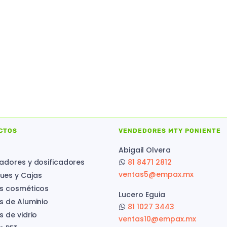
CTOS
VENDEDORES MTY PONIENTE
Abigail Olvera
adores y dosificadores
81 8471 2812
ventas5@empax.mx
es y Cajas
s cosméticos
Lucero Eguia
s de Aluminio
81 1027 3443
s de vidrio
ventas10@empax.mx