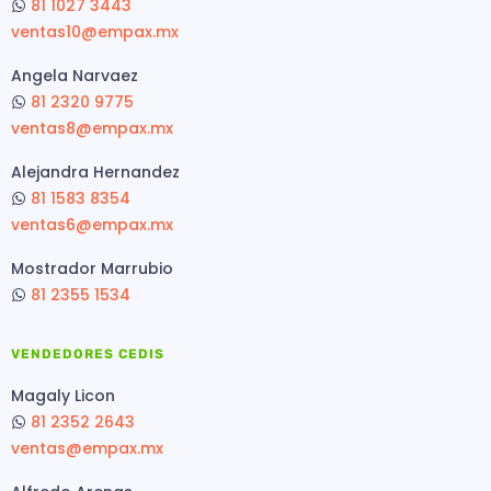
81 1027 3443
ventas10@empax.mx
Angela Narvaez
81 2320 9775
ventas8@empax.mx
Alejandra Hernandez
81 1583 8354
ventas6@empax.mx
Mostrador Marrubio
81 2355 1534
VENDEDORES CEDIS
Magaly Licon
81 2352 2643
ventas@empax.mx