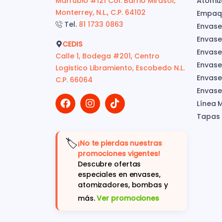
Marrubio #121 Col. Barrio Mirasol,
Atomiz
Monterrey, N.L., C.P. 64102
Empaqu
Tel.
81 1733 0863
Envase
Envase
CEDIS
Envase
Calle 1, Bodega #201, Centro
Envase
Logistico Libramiento, Escobedo N.L.
Envases
C.P. 66064
Envase
Línea 
Tapas
🏷️
¡No te pierdas nuestras
promociones vigentes!
Descubre ofertas
especiales en envases,
atomizadores, bombas y
más.
Ver promociones