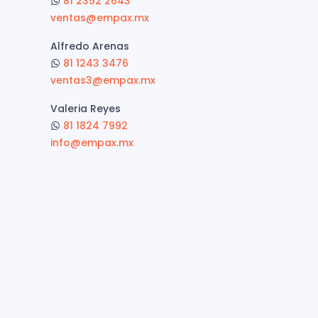
81 2352 2643
ventas@empax.mx
Alfredo Arenas
81 1243 3476
ventas3@empax.mx
Valeria Reyes
81 1824 7992
info@empax.mx