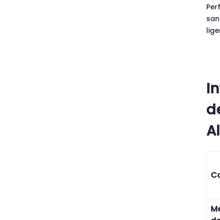
Per
san
lig
I
d
A
Co
M