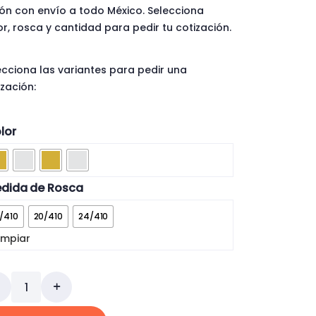
ón con envío a todo México. Selecciona
or, rosca y cantidad para pedir tu cotización.
ecciona las variantes para pedir una
ización:
lor
dida de Rosca
8/410
20/410
24/410
impiar