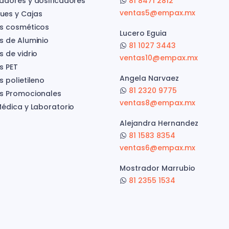
adores y dosificadores
81 8471 2812
ventas5@empax.mx
es y Cajas
s cosméticos
Lucero Eguia
s de Aluminio
81 1027 3443
s de vidrio
ventas10@empax.mx
s PET
Angela Narvaez
 polietileno
81 2320 9775
s Promocionales
ventas8@empax.mx
Médica y Laboratorio
Alejandra Hernandez
81 1583 8354
ventas6@empax.mx
Mostrador Marrubio
81 2355 1534