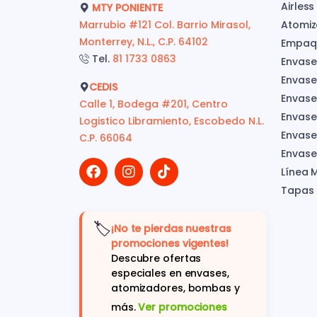
Airless
MTY PONIENTE
Marrubio #121 Col. Barrio Mirasol,
Atomiz
Monterrey, N.L., C.P. 64102
Empaqu
Tel.
81 1733 0863
Envase
Envase
CEDIS
Envase
Calle 1, Bodega #201, Centro
Envase
Logistico Libramiento, Escobedo N.L.
Envases
C.P. 66064
Envase
Línea 
Tapas
🏷️
¡No te pierdas nuestras
promociones vigentes!
Descubre ofertas
especiales en envases,
atomizadores, bombas y
más.
Ver promociones