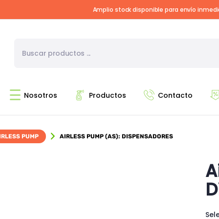
Amplio stock disponible para envío inmed
Nosotros
Productos
Contacto
IRLESS PUMP
AIRLESS PUMP (AS): DISPENSADORES
A
D
Sel