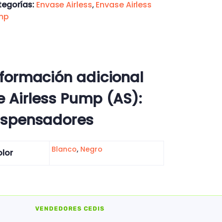
egorías:
Envase Airless
,
Envase Airless
mp
nformación adicional
e Airless Pump (AS):
ispensadores
Blanco
,
Negro
lor
VENDEDORES CEDIS