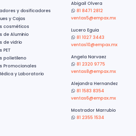
Abigail Olvera
adores y dosificadores
81 8471 2812
ventas5@empax.mx
es y Cajas
s cosméticos
Lucero Eguia
s de Aluminio
81 1027 3443
s de vidrio
ventas10@empax.mx
s PET
Angela Narvaez
 polietileno
81 2320 9775
s Promocionales
ventas8@empax.mx
Médica y Laboratorio
Alejandra Hernandez
81 1583 8354
ventas6@empax.mx
Mostrador Marrubio
81 2355 1534