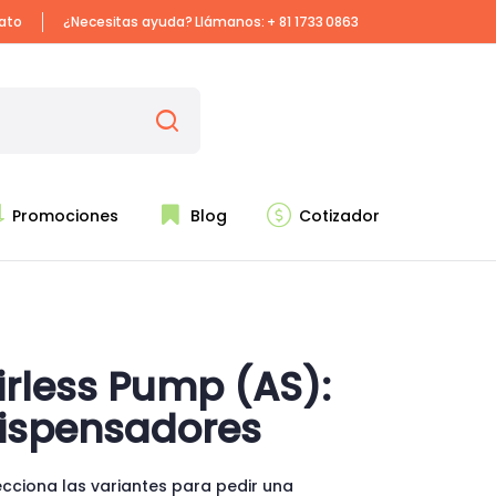
iato
¿Necesitas ayuda? Llámanos:
+ 81 1733 0863
Promociones
Blog
Cotizador
irless Pump (AS):
ispensadores
ecciona las variantes para pedir una