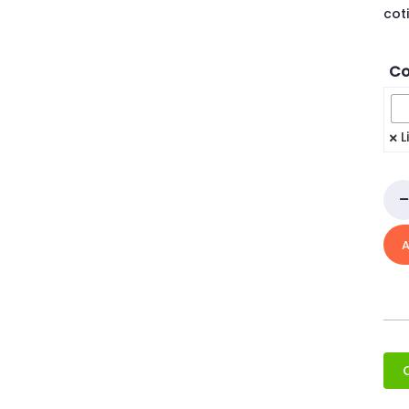
cot
Co
L
A