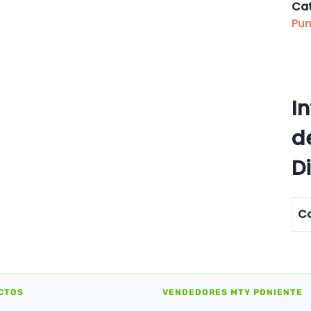
Cat
Pu
I
d
D
Co
CTOS
VENDEDORES MTY PONIENTE