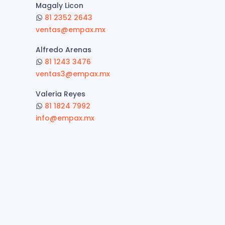
Magaly Licon
81 2352 2643
ventas@empax.mx
Alfredo Arenas
81 1243 3476
ventas3@empax.mx
Valeria Reyes
81 1824 7992
info@empax.mx