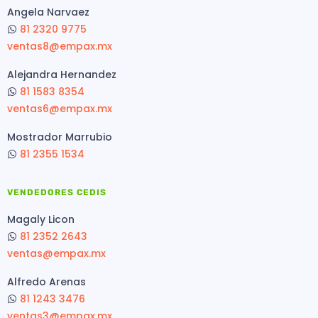
Angela Narvaez
81 2320 9775
ventas8@empax.mx
Alejandra Hernandez
81 1583 8354
ventas6@empax.mx
Mostrador Marrubio
81 2355 1534
VENDEDORES CEDIS
Magaly Licon
81 2352 2643
ventas@empax.mx
Alfredo Arenas
81 1243 3476
ventas3@empax.mx