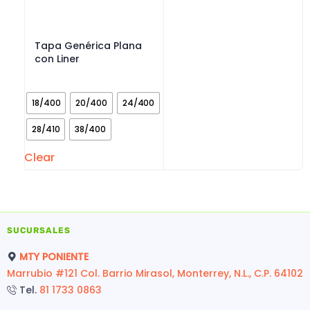
Tapa Genérica Plana
con Liner
18/400
20/400
24/400
28/410
38/400
Clear
SUCURSALES
MTY PONIENTE
Marrubio #121 Col. Barrio Mirasol, Monterrey, N.L., C.P. 64102
Tel.
81 1733 0863