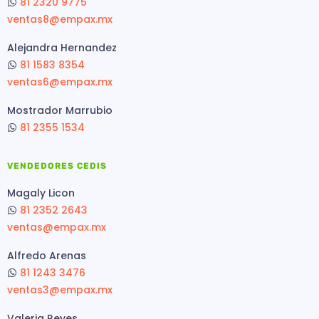
81 2320 9775
ventas8@empax.mx
Alejandra Hernandez
81 1583 8354
ventas6@empax.mx
Mostrador Marrubio
81 2355 1534
VENDEDORES CEDIS
Magaly Licon
81 2352 2643
ventas@empax.mx
Alfredo Arenas
81 1243 3476
ventas3@empax.mx
Valeria Reyes