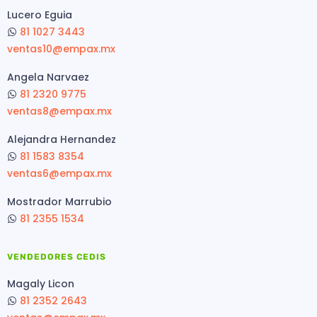
Lucero Eguia
81 1027 3443
ventas10@empax.mx
Angela Narvaez
81 2320 9775
ventas8@empax.mx
Alejandra Hernandez
81 1583 8354
ventas6@empax.mx
Mostrador Marrubio
81 2355 1534
VENDEDORES CEDIS
Magaly Licon
81 2352 2643